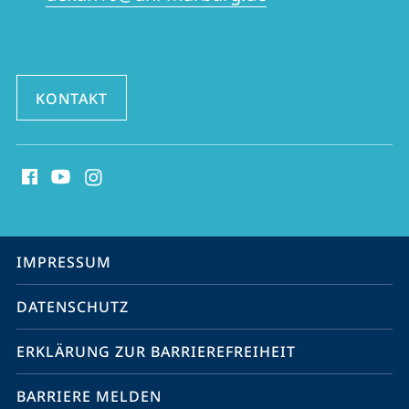
KONTAKT
Social
Media
Kontakte
Service-
IMPRESSUM
Navigation
DATENSCHUTZ
ERKLÄRUNG ZUR BARRIEREFREIHEIT
BARRIERE MELDEN