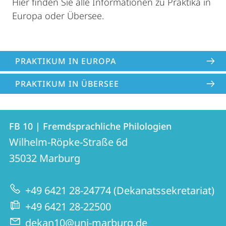
Hier finden Sie alle Informationen zu Praktika in
Europa oder Übersee.
PRAKTIKUM IN EUROPA
PRAKTIKUM IN ÜBERSEE
Kontakt
Kontaktinformationen
FB 10 | Fremdsprachliche Philologien
FB
und
Wilhelm-Röpke-Straße 6d
10
Informationen
35032
Marburg
|
zur
Fremdsprachliche
+49 6421 28-24774 (Dekanatssekretariat)
Website
Philologien
+49 6421 28-22500
dekan10@uni-marburg.de