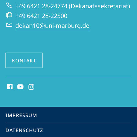
Fremdsprachliche
+49 6421 28-24774 (Dekanatssekretariat)
Website
Philologien
+49 6421 28-22500
dekan10@uni-marburg.de
KONTAKT
Social
Media
Kontakte
Service-
IMPRESSUM
Navigation
DATENSCHUTZ