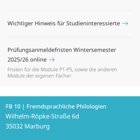
Wichtiger Hinweis für Studieninteressierte
Prüfungsanmeldefristen Wintersemester
2025/26 online
Fristen für die Module P1-P5, sowie die anderen
Module der eigenen Fächer
Kontakt
Kontaktinformationen
FB 10 | Fremdsprachliche Philologien
FB
und
Wilhelm-Röpke-Straße 6d
10
Informationen
35032
Marburg
|
zur