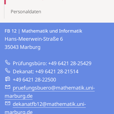
Personaldaten
Kontakt
Kontaktinformationen
FB 12 | Mathematik und Informatik
FB
und
Hans-Meerwein-Straße 6
12
Informationen
35043
Marburg
|
zur
Mathematik
Prüfungsbüro: +49 6421 28-25429
Website
und
Dekanat: +49 6421 28-21514
Informatik
+49 6421 28-22500
pruefungsbuero@mathematik.uni-
marburg.de
dekanatfb12@mathematik.uni-
marburg.de