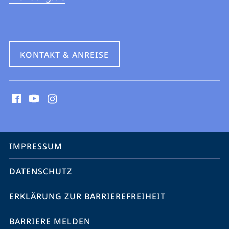
KONTAKT & ANREISE
Social
Media
Kontakte
Service-
IMPRESSUM
Navigation
DATENSCHUTZ
ERKLÄRUNG ZUR BARRIEREFREIHEIT
BARRIERE MELDEN