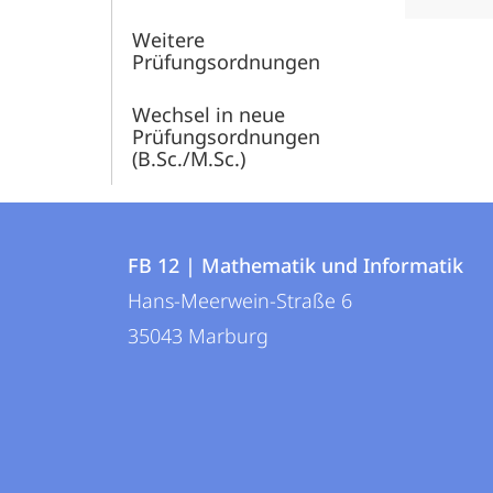
Weitere
Prüfungsordnungen
Wechsel in neue
Prüfungsordnungen
(B.Sc./M.Sc.)
Kontakt
Kontaktinformationen
und
FB 12 | Mathematik und Informatik
FB
Hans-Meerwein-Straße 6
Informationen
12
35043
Marburg
zur
|
Mathematik
Website
und
Informatik