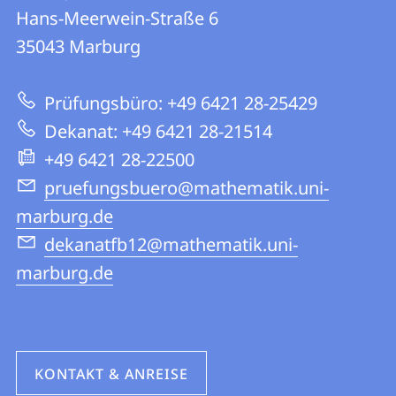
FB
und
Hans-Meerwein-Straße 6
12
Informationen
35043
Marburg
|
zur
Mathematik
Prüfungsbüro: +49 6421 28-25429
Website
und
Dekanat: +49 6421 28-21514
Informatik
+49 6421 28-22500
pruefungsbuero@mathematik.uni-
marburg.de
dekanatfb12@mathematik.uni-
marburg.de
KONTAKT & ANREISE