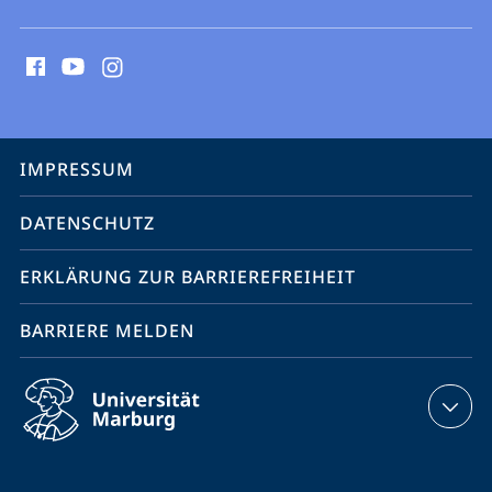
Social
Media
Kontakte
Service-
IMPRESSUM
Navigation
DATENSCHUTZ
ERKLÄRUNG ZUR BARRIEREFREIHEIT
BARRIERE MELDEN