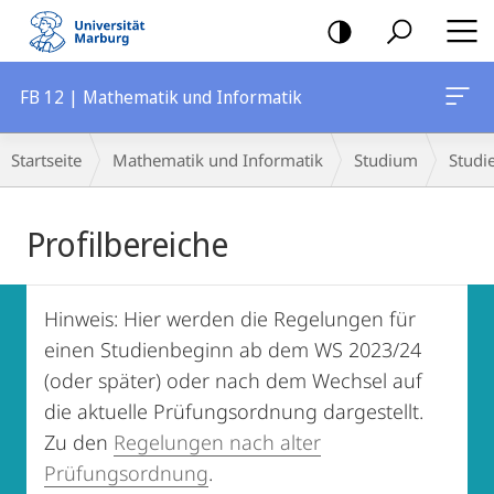
Mobile-
Navigation
FB 12 | Mathematik und Informatik
Breadcrumb-
Startseite
Mathematik und Informatik
Studium
Studi
Navigation
Hauptinhalt
Profilbereiche
Hinweis: Hier werden die Regelungen für
einen Studienbeginn ab dem WS 2023/24
(oder später) oder nach dem Wechsel auf
die aktuelle Prüfungsordnung dargestellt.
Zu den
Regelungen nach alter
Prüfungsordnung
.