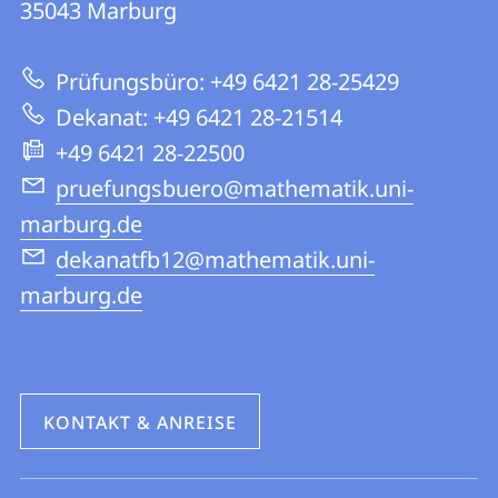
Informationen
35043
Marburg
|
zur
Mathematik
Prüfungsbüro: +49 6421 28-25429
Website
und
Dekanat: +49 6421 28-21514
Informatik
+49 6421 28-22500
pruefungsbuero@mathematik.uni-
marburg.de
dekanatfb12@mathematik.uni-
marburg.de
KONTAKT & ANREISE
Social