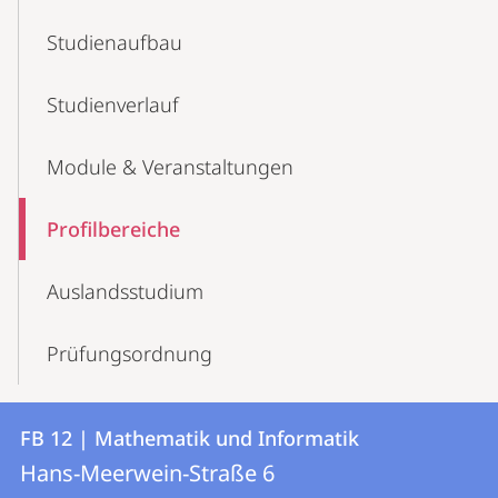
Studienaufbau
Studienverlauf
Module & Veranstaltungen
Profilbereiche
Auslandsstudium
Prüfungsordnung
Kontakt
Kontaktinformationen
FB 12 | Mathematik und Informatik
FB
und
Hans-Meerwein-Straße 6
12