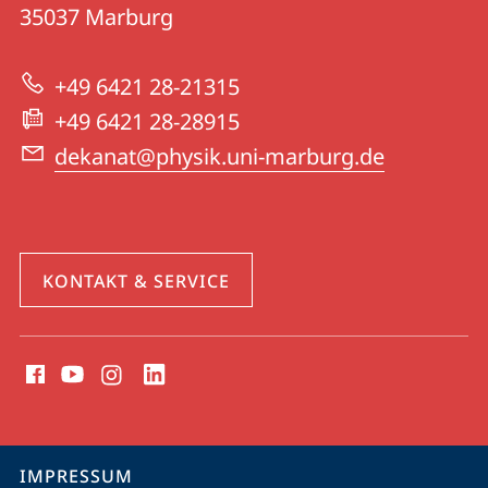
13
Informationen
35037
Marburg
|
zur
Physik
+49 6421 28-21315
Website
+49 6421 28-28915
dekanat@physik.uni-marburg.de
KONTAKT & SERVICE
Social
Media
Kontakte
Service-
IMPRESSUM