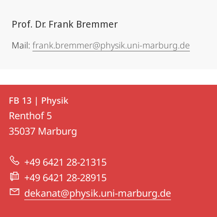
Prof. Dr. Frank Bremmer
Mail:
frank.bremmer@physik.uni-marburg.de
Kontakt
Kontaktinformationen
FB 13 | Physik
FB
und
Renthof 5
13
Informationen
35037
Marburg
|
zur
Physik
+49 6421 28-21315
Website
+49 6421 28-28915
dekanat@physik.uni-marburg.de