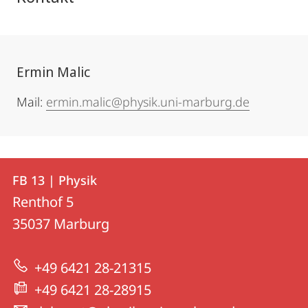
Ermin Malic
Mail:
ermin.malic@physik.uni-marburg.de
Kontakt
Kontaktinformationen
FB 13 | Physik
FB
und
Renthof 5
13
Informationen
35037
Marburg
|
zur
Physik
+49 6421 28-21315
Website
+49 6421 28-28915