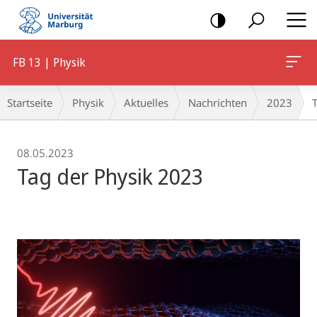
Mobile-
Navigation
FB 13 | Physik
Breadcrumb-
Startseite
Physik
Aktuelles
Nachrichten
2023
Navigation
08.05.2023
Tag der Physik 2023