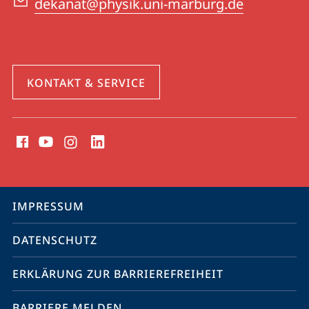
dekanat@physik.uni-marburg.de
KONTAKT & SERVICE
Social
Media
Kontakte
Service-
IMPRESSUM
Navigation
DATENSCHUTZ
ERKLÄRUNG ZUR BARRIEREFREIHEIT
BARRIERE MELDEN