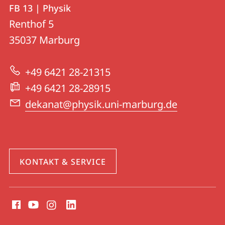
Kontakt
Kontaktinformationen
FB 13 | Physik
FB
und
Renthof 5
13
Informationen
35037
Marburg
|
zur
Physik
+49 6421 28-21315
Website
+49 6421 28-28915
dekanat@physik.uni-marburg.de
KONTAKT & SERVICE
Social
Media