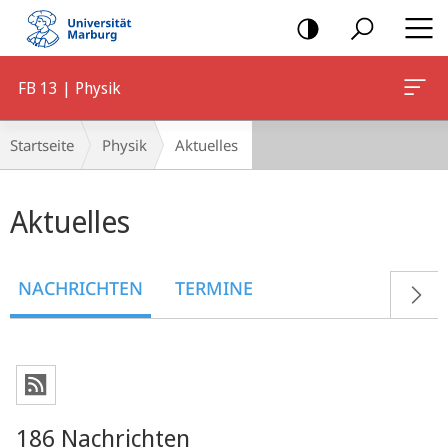
Mobile-
Navigation
FB 13 | Physik
Breadcrumb-
Startseite
Physik
Aktuelles
Navigation
Hauptinhalt
Aktuelles
NACHRICHTEN
TERMINE
186 Nachrichten