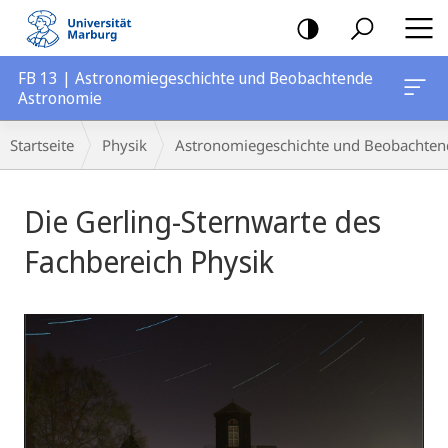
Mobile-
Navigation
FB 13 | Astronomiegeschichte und Beobachtende
Astronomie
Breadcrumb-
Startseite
Physik
Astronomiegeschichte und Beobachten
Navigation
Hauptinhalt
Die Gerling-Sternwarte des
Fachbereich Physik