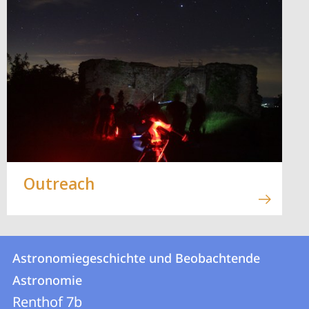
Outreach
Kontakt
Kontaktinformationen
Astronomiegeschichte und Beobachtende
Astronomiegeschichte
und
Astronomie
und
Informationen
Renthof 7b