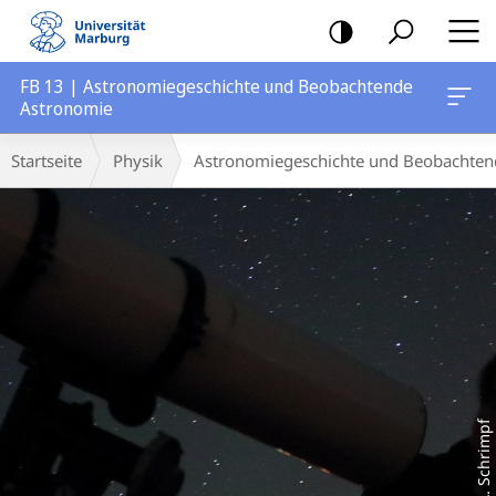
Mobile-
Navigation
FB 13 | Astronomiegeschichte und Beobachtende
Astronomie
Hauptinhalt
Breadcrumb-
Startseite
Physik
Astronomiegeschichte und Beobachten
Navigation
A. Schrimpf