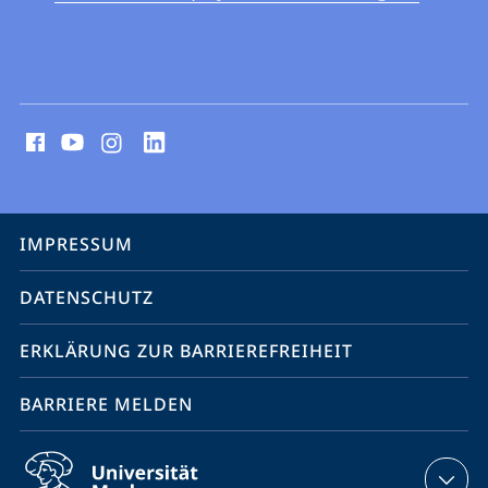
Social
Media
Kontakte
Service-
IMPRESSUM
Navigation
DATENSCHUTZ
ERKLÄRUNG ZUR BARRIEREFREIHEIT
BARRIERE MELDEN