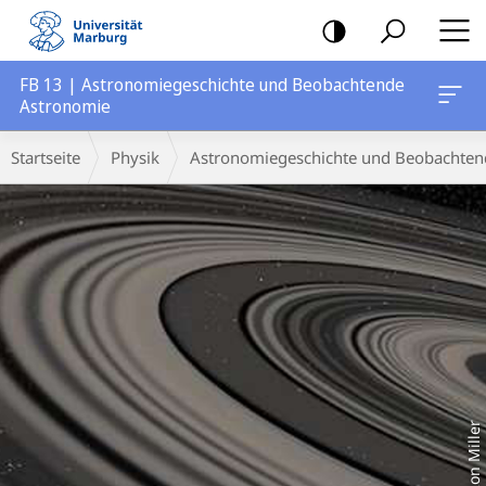
Mobile-
Navigation
FB 13 | Astronomiegeschichte und Beobachtende
Astronomie
Hauptinhalt
Breadcrumb-
Startseite
Physik
Astronomiegeschichte und Beobachten
Navigation
Ron Miller