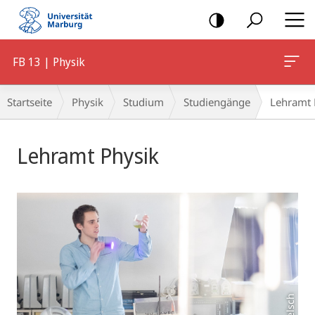
Mobile-
Navigation
FB 13 | Physik
Breadcrumb-
Startseite
Physik
Studium
Studiengänge
Lehramt 
Navigation
Hauptinhalt
Lehramt Physik