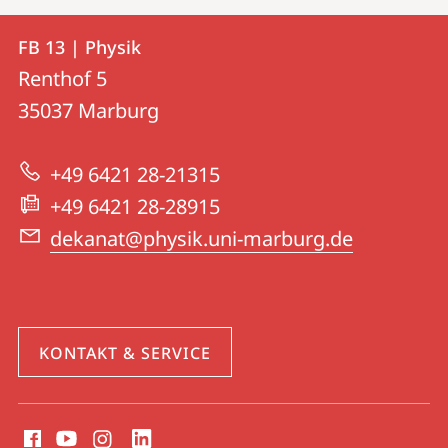
Kontakt
Kontaktinformationen
FB 13 | Physik
FB
und
Renthof 5
13
Informationen
35037
Marburg
|
zur
Physik
+49 6421 28-21315
Website
+49 6421 28-28915
dekanat@physik.uni-marburg.de
KONTAKT & SERVICE
Social