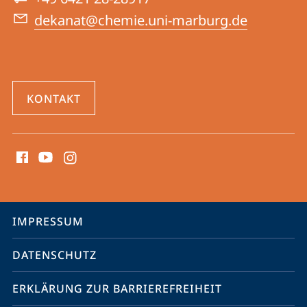
dekanat@chemie.uni-marburg.de
KONTAKT
Social
Media
Kontakte
Service-
IMPRESSUM
Navigation
DATENSCHUTZ
ERKLÄRUNG ZUR BARRIEREFREIHEIT