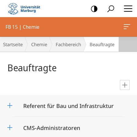
Mobile-
Navigation
FB 15 | Chemie
Breadcrumb-
Startseite
Chemie
Fachbereich
Beauftragte
Navigation
Hauptinhalt
Beauftragte
en
Referent für Bau und Infrastruktur
CMS-Administratoren