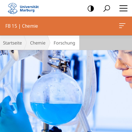
Mobile-
Navigation
FB 15 | Chemie
Hauptinhalt
Breadcrumb-
Startseite
Chemie
Forschung
Navigation