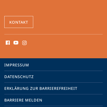
KONTAKT
Social
Media
Kontakte
Service-
IMPRESSUM
Navigation
DATENSCHUTZ
ERKLÄRUNG ZUR BARRIEREFREIHEIT
BARRIERE MELDEN