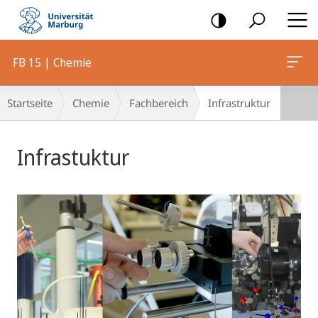
Mobile-
Navigation
FB 15 | Chemie
Breadcrumb-
Startseite
Chemie
Fachbereich
Infrastruktur
Navigation
Hauptinhalt
Infrastuktur