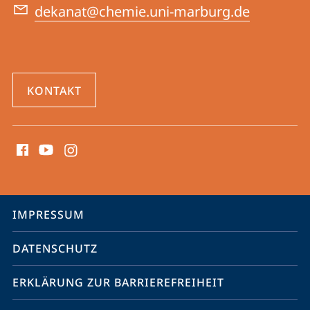
dekanat@chemie.uni-marburg.de
KONTAKT
Social
Media
Kontakte
Service-
IMPRESSUM
Navigation
DATENSCHUTZ
ERKLÄRUNG ZUR BARRIEREFREIHEIT