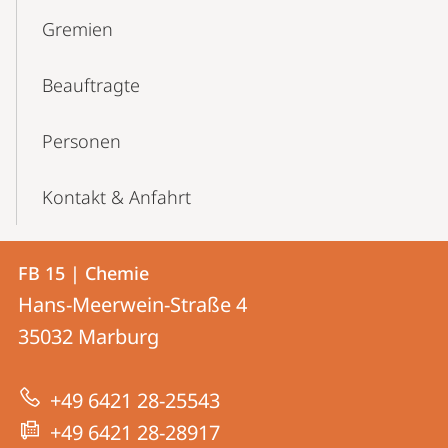
Gremien
Beauftragte
Personen
Kontakt & Anfahrt
Kontakt
Kontaktinformationen
FB 15 | Chemie
FB
und
Hans-Meerwein-Straße 4
15
Informationen
35032
Marburg
|
zur
Chemie
+49 6421 28-25543
Website
+49 6421 28-28917