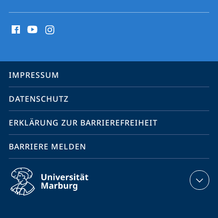
Social
Media
Kontakte
Service-
IMPRESSUM
Navigation
DATENSCHUTZ
ERKLÄRUNG ZUR BARRIEREFREIHEIT
BARRIERE MELDEN