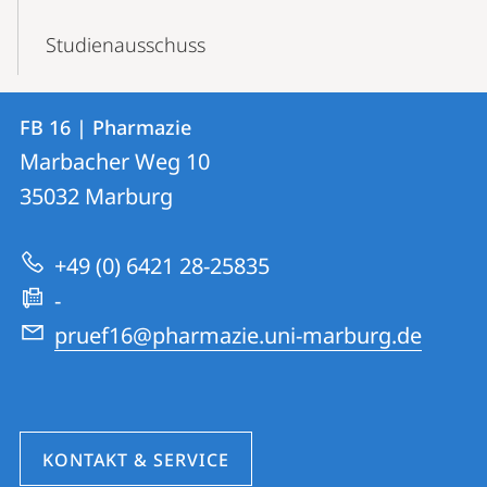
Studienausschuss
Kontakt
Kontaktinformationen
FB 16 | Pharmazie
FB
und
Marbacher Weg 10
16
Informationen
35032
Marburg
|
zur
Pharmazie
+49 (0) 6421 28-25835
Website
-
pruef16@pharmazie.uni-marburg.de
KONTAKT & SERVICE