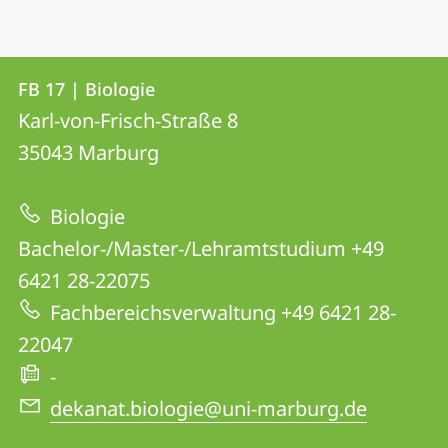
Kontakt
Kontaktinformationen
FB 17 | Biologie
FB
und
Karl-von-Frisch-Straße 8
17
Informationen
35043
Marburg
|
zur
Biologie
Biologie
Website
Bachelor-/Master-/Lehramtstudium +49
6421 28-22075
Fachbereichsverwaltung +49 6421 28-
22047
-
dekanat.biologie@uni-marburg.de