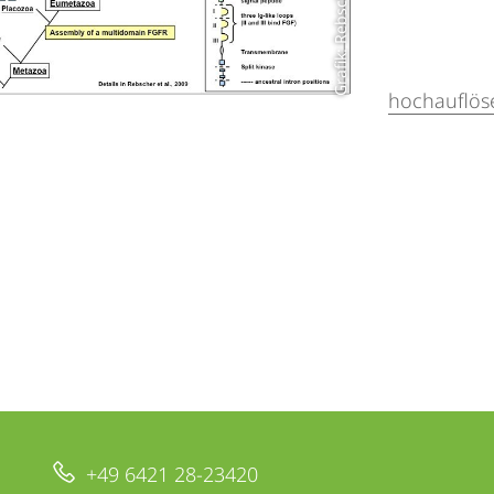
hochauflös
+49 6421 28-23420