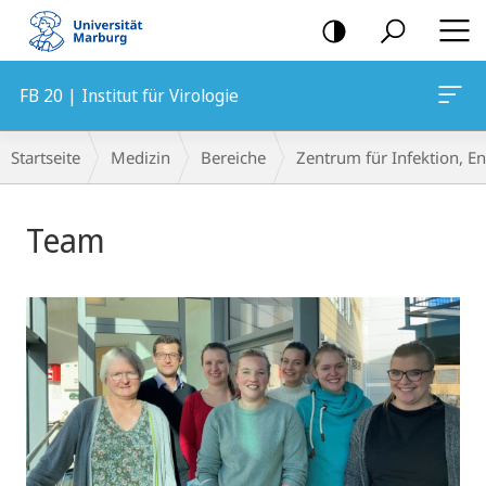
Mobile-
Navigation
FB 20 | Institut für Virologie
Breadcrumb-
Startseite
Medizin
Bereiche
Zentrum für Infektion, 
Navigation
Hauptinhalt
Team