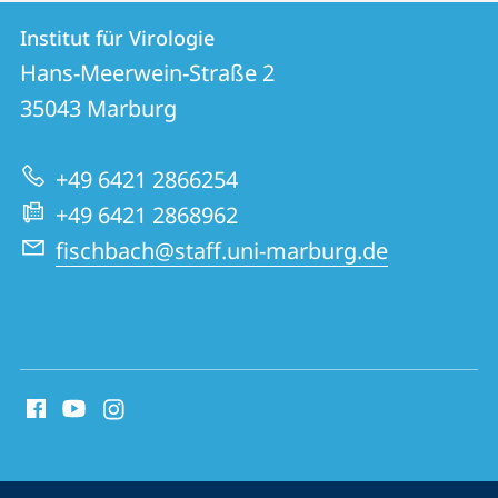
Kontakt
Kontaktinformationen
Institut für Virologie
Institut
und
Hans-Meerwein-Straße 2
für
Informationen
35043
Marburg
Virologie
zur
+49 6421 2866254
Website
+49 6421 2868962
fischbach@staff.uni-marburg.de
Social
Media
Kontakte