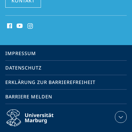
KONTAKT
Social
Media
Kontakte
Service-
IMPRESSUM
Navigation
DATENSCHUTZ
ERKLÄRUNG ZUR BARRIEREFREIHEIT
BARRIERE MELDEN