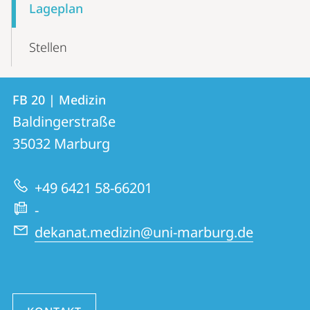
Lageplan
Stellen
Kontakt
Kontaktinformationen
FB 20 | Medizin
FB
und
Baldingerstraße
20
Informationen
35032
Marburg
|
zur
Medizin
+49 6421 58-66201
Website
-
dekanat.medizin@uni-marburg.de