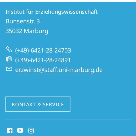
Kontakt
Kontaktinformationen
Institut für Erziehungswissenschaft
Institut
und
Bunsenstr. 3
für
Informationen
35032
Marburg
Erziehungswissenschaft
zur
(+49)-6421-28-24703
Website
(+49)-6421-28-24891
erzwinst@staff.uni-marburg.de
KONTAKT & SERVICE
Social
Media