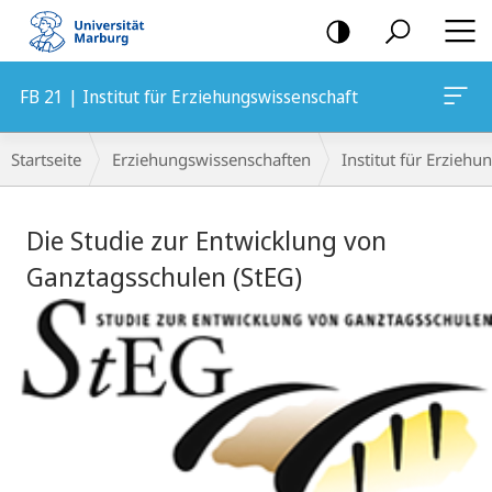
Mobile-
Navigation
FB 21 | Institut für Erziehungswissenschaft
Breadcrumb-
Startseite
Erziehungswissenschaften
Institut für Erzieh
Navigation
Hauptinhalt
Die Studie zur Entwicklung von
Ganztagsschulen (StEG)