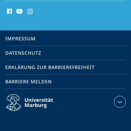
Social
Media
Kontakte
Service-
IMPRESSUM
Navigation
DATENSCHUTZ
ERKLÄRUNG ZUR BARRIEREFREIHEIT
BARRIERE MELDEN