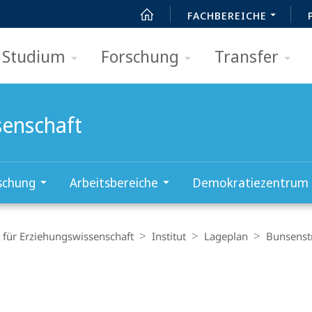
FACHBEREICHE
Studium
Forschung
Transfer
senschaft
schung
Arbeitsbereiche
Demokratiezentrum
t für Erziehungswissenschaft
Institut
Lageplan
Bunsenstr