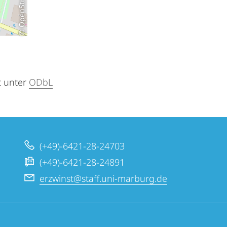
t unter
ODbL
(+49)-6421-28-24703
(+49)-6421-28-24891
erzwinst@staff.uni-marburg.de