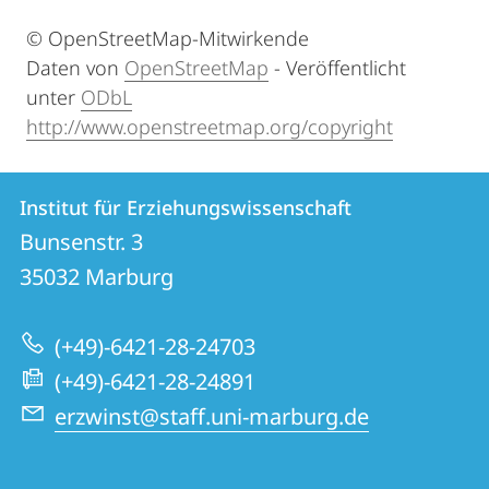
© OpenStreetMap-Mitwirkende
Daten von
OpenStreetMap
- Veröffentlicht
unter
ODbL
http://www.openstreetmap.org/copyright
Kontakt
Kontaktinformationen
Institut für Erziehungswissenschaft
Institut
und
Bunsenstr. 3
für
Informationen
35032
Marburg
Erziehungswissenschaft
zur
(+49)-6421-28-24703
Website
(+49)-6421-28-24891
erzwinst@staff.uni-marburg.de