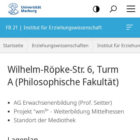
Mobile-
Navigation
FB 21 | Institut für Erziehungswissenschaft
Breadcrumb-
Startseite
Erziehungswissenschaften
Institut für Erzieh
Navigation
Hauptinhalt
Wilhelm-Röpke-Str. 6, Turm
A (Philosophische Fakultät)
AG Erwachsenenbildung (Prof. Seitter)
Projekt "wm³" - Weiterbildung Mittelhessen
Standort der Mediothek
Lageplan