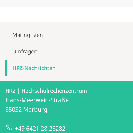
Mobile-
Content-
Mailinglisten
Navigation
Umfragen
HRZ-Nachrichten
Kontakt
Kontaktinformationen
HRZ | Hochschulrechenzentrum
HRZ
und
Hans-Meerwein-Straße
|
Informationen
35032
Marburg
Hochschulrechenzentrum
zur
+49 6421 28-28282