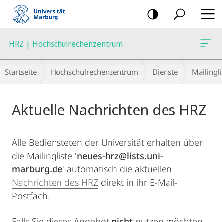
Mobile-
Navigation
HRZ | Hochschulrechenzentrum
Breadcrumb-
Startseite
Hochschulrechenzentrum
Dienste
Mailingl
Navigation
Hauptinhalt
Aktuelle Nachrichten des HRZ
Alle Bediensteten der Universität erhalten über
die Mailingliste '
neues-hrz@lists.uni-
marburg.de
' automatisch die aktuellen
Nachrichten des HRZ
direkt in ihr E-Mail-
Postfach.
Falls Sie dieses Angebot
nicht
nutzen möchten,