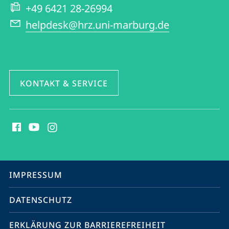
Website
+49 6421 28-26994
helpdesk@hrz.uni-marburg.de
KONTAKT & SERVICE
Social
Media
Kontakte
Service-
IMPRESSUM
Navigation
DATENSCHUTZ
ERKLÄRUNG ZUR BARRIEREFREIHEIT