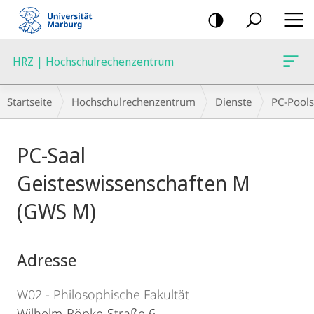
Mobile-
Navigation
HRZ | Hochschulrechenzentrum
Breadcrumb-
Startseite
Hochschulrechenzentrum
Dienste
PC-Pools
Navigation
Hauptinhalt
PC-Saal
Geisteswissenschaften M
(GWS M)
Adresse
W02 - Philosophische Fakultät
Wilhelm-Röpke-Straße 6