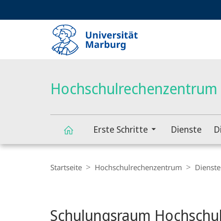
Service-
HIGH-CONTRAST VERSION
SUCHE UND SUCHERGEBNIS
Navigation
Haupt-
Navigation
Hochschulrechenzentrum
Erste Schritte
Dienste
D
Hochschulrechenzentrum
Breadcrumb-
Navigation
Startseite
Hochschulrechenzentrum
Dienste
Hauptinhalt
Schulungsraum Hochschul