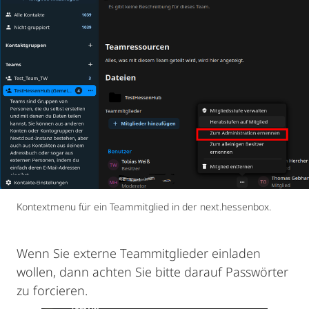
Kontextmenu für ein Teammitglied in der next.hessenbox.
Wenn Sie externe Teammitglieder einladen
wollen, dann achten Sie bitte darauf Passwörter
zu forcieren.