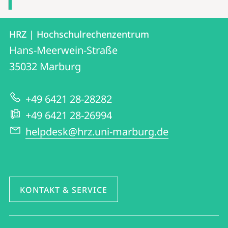
Kontakt
Kontaktinformationen
HRZ | Hochschulrechenzentrum
HRZ
und
Hans-Meerwein-Straße
|
Informationen
35032
Marburg
Hochschulrechenzentrum
zur
+49 6421 28-28282
Website
+49 6421 28-26994
helpdesk@hrz.uni-marburg.de
KONTAKT & SERVICE
Social