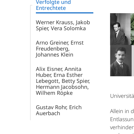
Verfolgte und
der
Entrechtete
UMR
Werner Krauss, Jakob
Spier, Vera Solomka
im
Arno Greiner, Ernst
Freudenberg,
Nationalsozialismus
Johannes Klein
Alix Eisner, Annita
Huber, Erna Esther
Lebegott, Betty Spier,
Hermann Jacobsohn,
Wilhem Röpke
Universit
Gustav Rohr, Erich
Allein in
Auerbach
Entlassun
verhinder