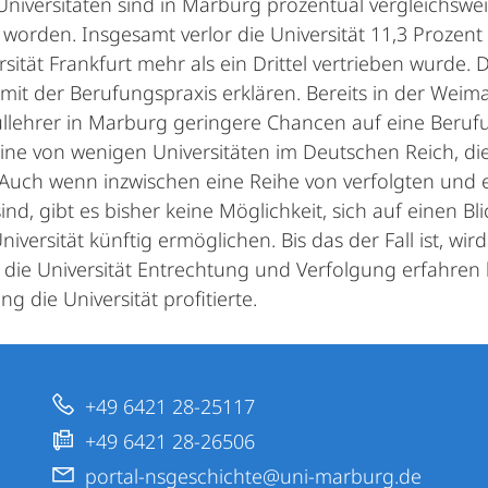
niversitäten sind in Marburg prozentual vergleichswe
 worden. Insgesamt verlor die Universität 11,3 Prozen
rsität Frankfurt mehr als ein Drittel vertrieben wurde.
it der Berufungspraxis erklären. Bereits in der Weima
lehrer in Marburg geringere Chancen auf eine Beruf
eine von wenigen Universitäten im Deutschen Reich, di
 Auch wenn inzwischen eine Reihe von verfolgten und 
ind, gibt es bisher keine Möglichkeit, sich auf einen Bl
niversität künftig ermöglichen. Bis das der Fall ist, wir
 die Universität Entrechtung und Verfolgung erfahre
g die Universität profitierte.
+49 6421 28-25117
+49 6421 28-26506
portal-nsgeschichte@uni-marburg.de