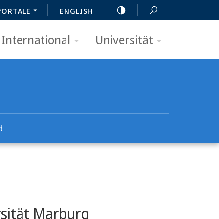
PORTALE
ENGLISH
International
Universität
d
rsität Marburg