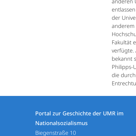
anderen U
entlassen
der Unive
anderem m
Hochschul
Fakultät 
verfügte.
bekannt s
Philipps-U
die durch
Entrechtun
Kontakt
Kontaktinformationen
und
Portal zur Geschichte der UMR im
Portal
Nationalsozialismus
Informationen
zur
Biegenstraße 10