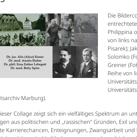
Die Bilderc
entrechtet
Philippina 
von links n
Pisarek); J
Solomko (F
Fotocollage
Greiner (Fo
Reihe von l
Universität
Universität
ätsarchiv Marburg).
 dieser Collage zeigt sich ein vielfältiges Spektrum an
gen aus politischen und „rassischen“ Gründen, Exil und
te Karrierechancen, Enteignungen, Zwangsarbeit und 