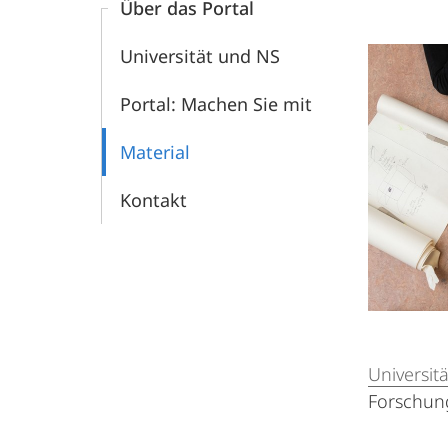
Über das Portal
der
Universität und NS
UMR
Portal: Machen Sie mit
im
Material
Nationalsozialismus
Kontakt
Universitä
Forschung