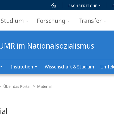
FACHBEREICHE
Studium
Forschung
Transfer
 UMR im Nationalsozialismus
Institution
Wissenschaft & Studium
Umfel
Über das Portal
Material
t
ial