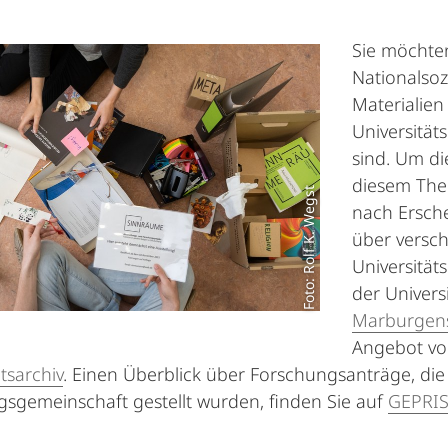
Sie möchten
Nationalsoz
Materialien
Universität
sind. Um di
diesem Them
Foto: Rolf K. Wegst
nach Ersch
über versc
Universitä
der Univers
Marburgens
Angebot von
tsarchiv
. Einen Überblick über Forschungsanträge, di
sgemeinschaft gestellt wurden, finden Sie auf
GEPRIS