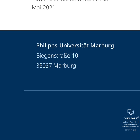
Mai 2021
Kontakt
Kontaktinformationen
Philipps-Universität Marburg
und
Philipps-
Biegenstraße 10
Informationen
Universität
35037
Marburg
Marburg
zur
Website
Service-
Navigation
und
Social