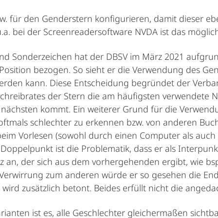
pw. für den Genderstern konfigurieren, damit dieser eb
.a. bei der Screenreadersoftware NVDA ist das möglich
 und Sonderzeichen hat der DBSV im März 2021 aufgrun
sition bezogen. So sieht er die Verwendung des Gender
werden kann. Diese Entscheidung begründet der Verban
chreibrates der Stern die am häufigsten verwendete 
ächsten kommt. Ein weiterer Grund für die Verwendu
oftmals schlechter zu erkennen bzw. von anderen Buc
im Vorlesen (sowohl durch einen Computer als auch 
 Doppelpunkt ist die Problematik, dass er als Interpun
tz an, der sich aus dem vorhergehenden ergibt, wie 
u Verwirrung zum anderen würde er so gesehen die End
wird zusätzlich betont. Beides erfüllt nicht die angeda
ianten ist es, alle Geschlechter gleichermaßen sichtb