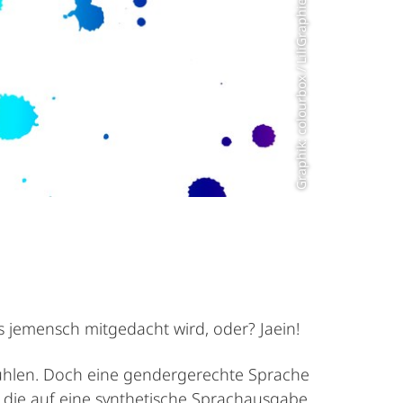
Graphik: colourbox / LiliGraphie
ss jemensch mitgedacht wird, oder? Jaein!
 fühlen. Doch eine gendergerechte Sprache
, die auf eine synthetische Sprachausgabe