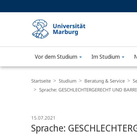
Service-
HIGH-CONTRAST VERSION
SUCHE UND SUCHERGEBNIS
Navigation
Haupt-
Navigation
Vor dem Studium
Im Studium
N
Philipps-
Universität
Breadcrumb-
Navigation
Startseite
Studium
Beratung & Service
Se
Marburg
Sprache: GESCHLECHTERGERECHT UND BARR
15.07.2021
Sprache: GESCHLECHTE