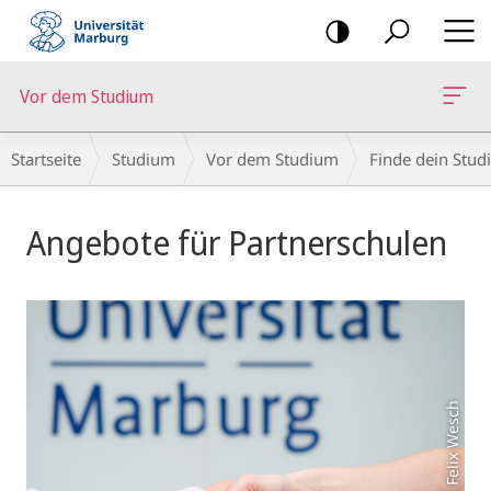
Mobile-
Navigation
Vor dem Studium
Breadcrumb-
Startseite
Studium
Vor dem Studium
Finde dein Stud
Navigation
Hauptinhalt
Angebote für Partnerschulen
Foto: Felix Wesch