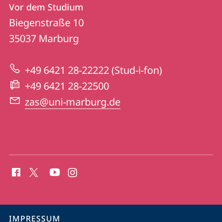
Kontakt
Vor dem Studium
Vor
und
Biegenstraße 10
dem
Informationen
35037
Marburg
Studium
zur
+49 6421 28-22222 (Stud-i-fon)
Website
+49 6421 28-22500
zas@uni-marburg.de
Social
Media
Kontakte
Service-
IMPRESSUM