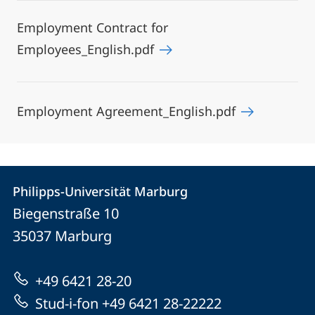
Employment Contract for
Employees_English.pdf
Employment Agreement_English.pdf
Kontakt
Kontaktinformationen
Philipps-Universität Marburg
Philipps-
und
Biegenstraße 10
Universität
Informationen
35037
Marburg
Marburg
zur
+49 6421 28-20
Website
Stud-i-fon +49 6421 28-22222