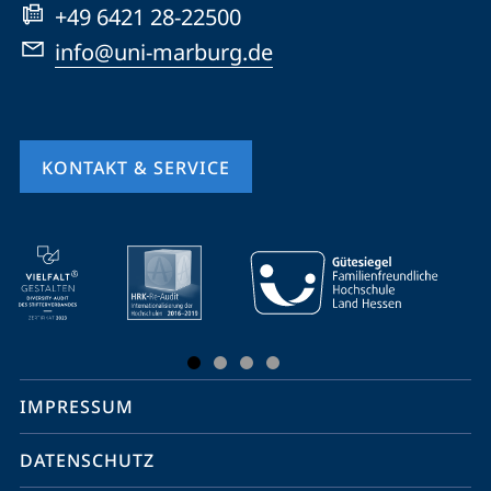
+49 6421 28-22500
info@uni-marburg.de
KONTAKT & SERVICE
Mobile-
Service-
Navigation
und
Social
IMPRESSUM
Media
Kontakte
DATENSCHUTZ