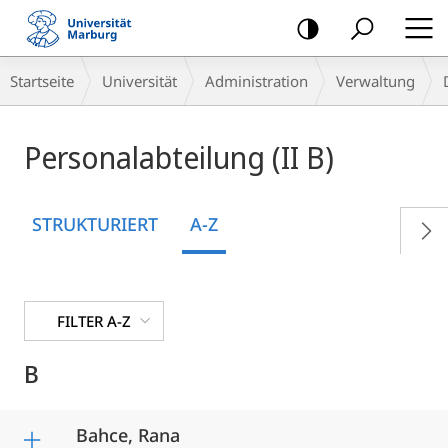
Mobile-
Navigation
Breadcrumb-
Startseite
Universität
Administration
Verwaltung
Navigation
Personalabteilung (II B)
STRUKTURIERT
A-Z
FILTER A-Z
B
Bahce, Rana