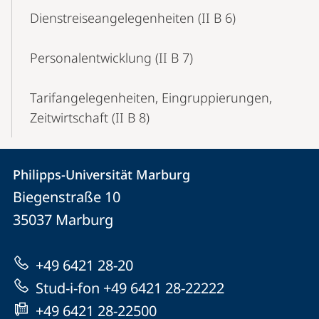
Dienstreiseangelegenheiten (II B 6)
Personalentwicklung (II B 7)
Tarifangelegenheiten, Eingruppierungen,
Zeitwirtschaft (II B 8)
Kontakt
Kontaktinformationen
Philipps-Universität Marburg
Philipps-
und
Biegenstraße 10
Universität
Informationen
35037
Marburg
Marburg
zur
+49 6421 28-20
Website
Stud-i-fon +49 6421 28-22222
+49 6421 28-22500