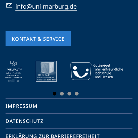
info@uni-marburg.de
KONTAKT & SERVICE
Mobile-
Service-
Navigation
und
Social
IMPRESSUM
Media
Kontakte
DATENSCHUTZ
ERKLÄRUNG ZUR BARRIEREFREIHEIT