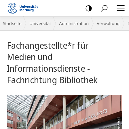
Mobile-
Navigation
Breadcrumb-
Startseite
Universität
Administration
Verwaltung
Navigation
Hauptinhalt
Fachangestellte*r für
Medien und
Informationsdienste -
Fachrichtung Bibliothek