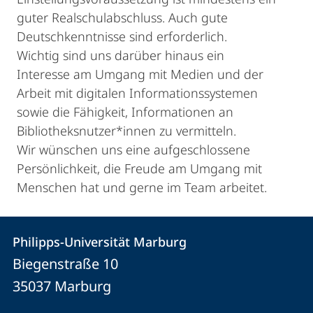
guter Realschulabschluss. Auch gute
Deutschkenntnisse sind erforderlich.
Wichtig sind uns darüber hinaus ein
Interesse am Umgang mit Medien und der
Arbeit mit digitalen Informationssystemen
sowie die Fähigkeit, Informationen an
Bibliotheksnutzer*innen zu vermitteln.
Wir wünschen uns eine aufgeschlossene
Persönlichkeit, die Freude am Umgang mit
Menschen hat und gerne im Team arbeitet.
Kontakt
Kontaktinformationen
Philipps-Universität Marburg
Philipps-
und
Biegenstraße 10
Universität
Informationen
35037
Marburg
Marburg