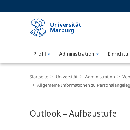
Service-
HIGH-CONTRAST VERSION
SUCHE UND SUCHERGEBNIS
Navigation
Haupt-
Navigation
Profil
Administration
Einrichtu
Philipps-
Universität
Breadcrumb-
Navigation
Startseite
Universität
Administration
Ver
Marburg
Allgemeine Informationen zu Personalangele
Hauptinhalt
Outlook – Aufbaustufe