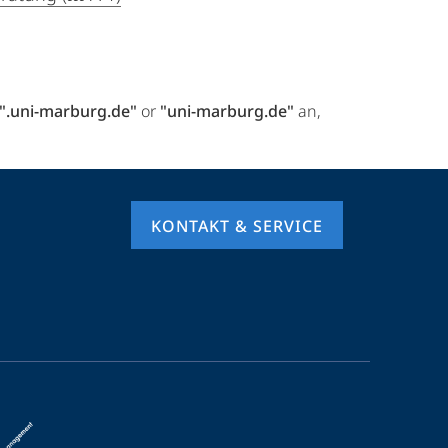
".uni-marburg.de"
or
"uni-marburg.de"
an,
KONTAKT & SERVICE