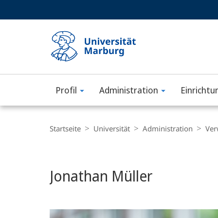
Service-
HIGH-CONTRAST VERSION
SUCHE UND SUCHERGEBNIS
Navigation
Haupt-
Navigation
Profil
Administration
Einrichtu
Philipps-
Universität
Breadcrumb-
Navigation
Startseite
Universität
Administration
Ver
Marburg
Jonathan Müller