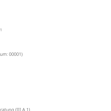
1
um: 00001)
atung (III A 1)