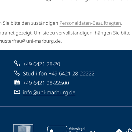
n Sie bitte den zuständigen
Personaldaten-Beauftragten
.
ntranet gezeigt. Um sie zu vervollständigen, hängen Sie bitte
a.musterfrau@uni-marburg.de.
+49 6421 28-20
Stud-i-fon +49 6421 28-22222
+49 6421 28-22500
info@uni-marburg.de