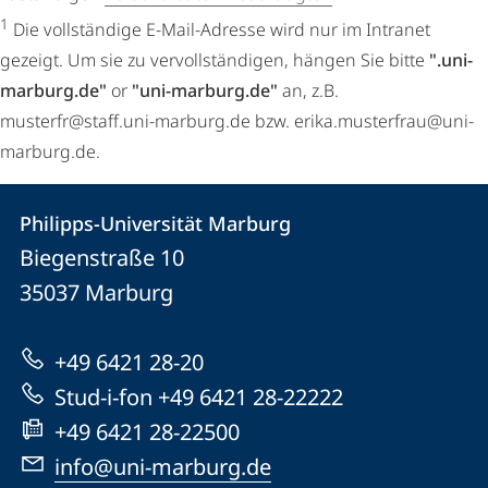
1
Die vollständige E-Mail-Adresse wird nur im Intranet
gezeigt. Um sie zu vervollständigen, hängen Sie bitte
".uni-
marburg.de"
or
"uni-marburg.de"
an, z.B.
musterfr@staff.uni-marburg.de bzw. erika.musterfrau@uni-
marburg.de.
Kontakt
Kontaktinformationen
Philipps-Universität Marburg
Philipps-
und
Biegenstraße 10
Universität
Informationen
35037
Marburg
Marburg
zur
+49 6421 28-20
Website
Stud-i-fon +49 6421 28-22222
+49 6421 28-22500
info@uni-marburg.de