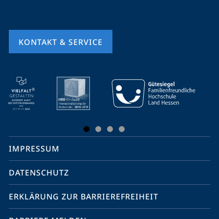
KONTAKT & SERVICE
Mobile-
Service-
Navigation
und
Social
IMPRESSUM
Media
Kontakte
DATENSCHUTZ
ERKLÄRUNG ZUR BARRIEREFREIHEIT