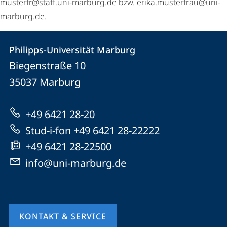
musterfr@staff.uni-marburg.de bzw. erika.musterfrau@uni-
marburg.de.
Kontakt
Kontaktinformationen
Philipps-Universität Marburg
Philipps-
und
Biegenstraße 10
Universität
Informationen
35037
Marburg
Marburg
zur
+49 6421 28-20
Website
Stud-i-fon +49 6421 28-22222
+49 6421 28-22500
info@uni-marburg.de
KONTAKT & SERVICE