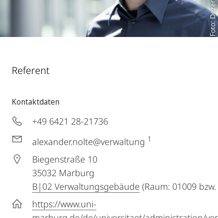
Foto: Dezernat III A 6
Referent
Kontaktdaten
+49 6421 28-21736
1
alexander.nolte@verwaltung
Biegenstraße 10
35032
Marburg
B|02 Verwaltungsgebäude
(Raum: 01009 bzw.
https://www.uni-
marburg.de/de/universitaet/administration/v