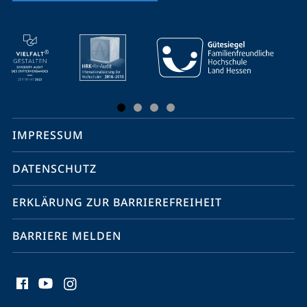
Mobile-
Service-
Navigation
und
Social
IMPRESSUM
Media
Kontakte
DATENSCHUTZ
ERKLÄRUNG ZUR BARRIEREFREIHEIT
BARRIERE MELDEN