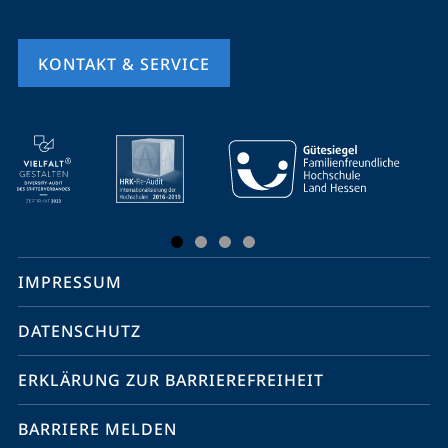
KONTAKT & SERVICE
Mobile-
Service-
Navigation
und
Social
IMPRESSUM
Media
Kontakte
DATENSCHUTZ
ERKLÄRUNG ZUR BARRIEREFREIHEIT
BARRIERE MELDEN