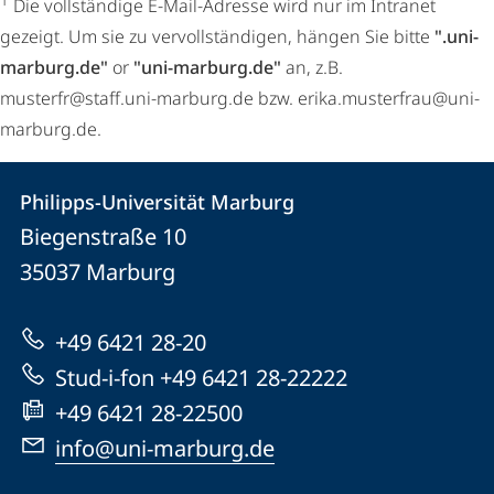
1
Die vollständige E-Mail-Adresse wird nur im Intranet
gezeigt. Um sie zu vervollständigen, hängen Sie bitte
".uni-
marburg.de"
or
"uni-marburg.de"
an, z.B.
musterfr@staff.uni-marburg.de bzw. erika.musterfrau@uni-
marburg.de.
Kontakt
Kontaktinformationen
Philipps-Universität Marburg
Philipps-
und
Biegenstraße 10
Universität
Informationen
35037
Marburg
Marburg
zur
+49 6421 28-20
Website
Stud-i-fon +49 6421 28-22222
+49 6421 28-22500
info@uni-marburg.de