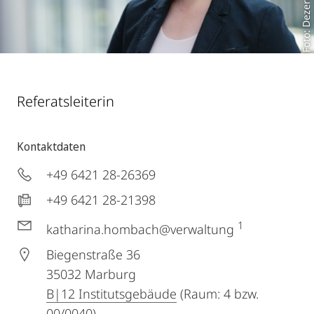
Foto: Dezernat III A 6
Referatsleiterin
Kontaktdaten
+49 6421 28-26369
+49 6421 28-21398
1
katharina.hombach@verwaltung
Biegenstraße 36
35032
Marburg
B|12 Institutsgebäude
(Raum: 4 bzw.
00/0040)