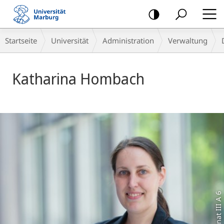
Mobile-
Navigation
Breadcrumb-
Startseite
Universität
Administration
Verwaltung
Navigation
Katharina Hombach