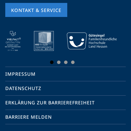
KONTAKT & SERVICE
Mobile-
Service-
Navigation
und
Social
IMPRESSUM
Media
Kontakte
DATENSCHUTZ
ERKLÄRUNG ZUR BARRIEREFREIHEIT
BARRIERE MELDEN