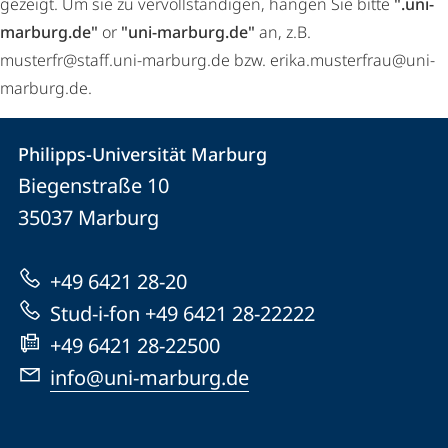
gezeigt. Um sie zu vervollständigen, hängen Sie bitte
".uni-
marburg.de"
or
"uni-marburg.de"
an, z.B.
musterfr@staff.uni-marburg.de bzw. erika.musterfrau@uni-
marburg.de.
Kontakt
Kontaktinformationen
Philipps-Universität Marburg
Philipps-
und
Biegenstraße 10
Universität
Informationen
35037
Marburg
Marburg
zur
+49 6421 28-20
Website
Stud-i-fon +49 6421 28-22222
+49 6421 28-22500
info@uni-marburg.de