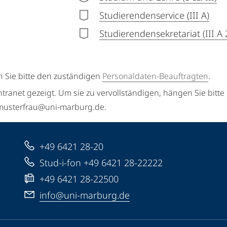
Studierendenservice (III A)
Studierendensekretariat (III A 
n Sie bitte den zuständigen
Personaldaten-Beauftragten
.
ntranet gezeigt. Um sie zu vervollständigen, hängen Sie bitte
a.musterfrau@uni-marburg.de.
+49 6421 28-20
Stud-i-fon +49 6421 28-22222
+49 6421 28-22500
info@uni-marburg.de