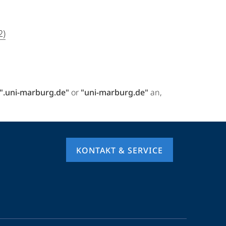
2)
".uni-marburg.de"
or
"uni-marburg.de"
an,
KONTAKT & SERVICE