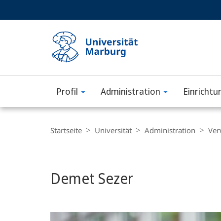
Service-
HIGH-CONTRAST VERSION
SUCHE UND SUCHERGEBNIS
Navigation
Haupt-
Navigation
Profil
Administration
Einrichtu
Philipps-
Universität
Breadcrumb-
Navigation
Startseite
Universität
Administration
Ver
Marburg
Demet Sezer