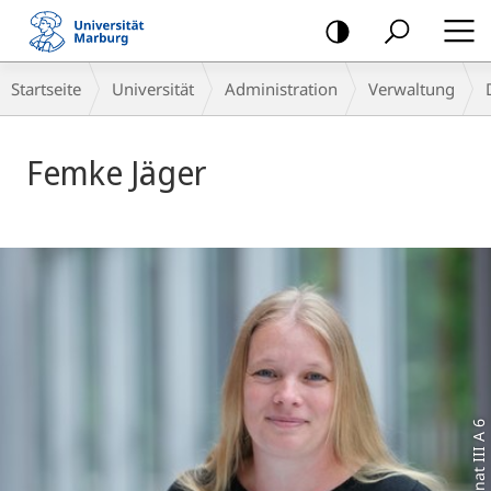
Mobile-
Navigation
Breadcrumb-
Startseite
Universität
Administration
Verwaltung
Navigation
Femke Jäger