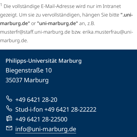
1
Die vollständige E-Mail-Adresse wird nur im Intranet
gezeigt. Um sie zu vervollständigen, hängen Sie bitte
".uni-
marburg.de"
or
"uni-marburg.de"
an, z.B.
musterfr@staff.uni-marburg.de bzw. erika.musterfrau@uni-
marburg.de.
Kontakt
Kontaktinformationen
Philipps-Universität Marburg
Philipps-
und
Biegenstraße 10
Universität
Informationen
35037
Marburg
Marburg
zur
+49 6421 28-20
Website
Stud-i-fon +49 6421 28-22222
+49 6421 28-22500
info@uni-marburg.de