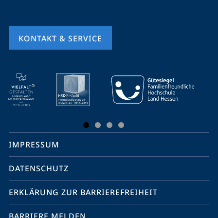
KONTAKT & SERVICE
Mobile-
Service-
Navigation
und
Social
IMPRESSUM
Media
Kontakte
DATENSCHUTZ
ERKLÄRUNG ZUR BARRIEREFREIHEIT
BARRIERE MELDEN