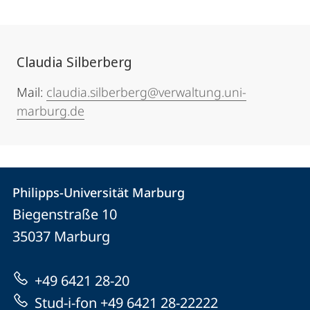
Claudia Silberberg
Mail:
claudia.silberberg@verwaltung.uni-
marburg.de
Kontakt
Kontaktinformationen
Philipps-Universität Marburg
Philipps-
und
Biegenstraße 10
Universität
Informationen
35037
Marburg
Marburg
zur
+49 6421 28-20
Website
Stud-i-fon +49 6421 28-22222