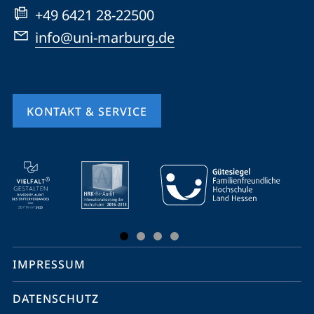
+49 6421 28-22500
info@uni-marburg.de
KONTAKT & SERVICE
Mobile-
Service-
Navigation
und
Social
IMPRESSUM
Media
Kontakte
DATENSCHUTZ