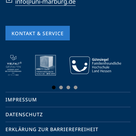
info@uni-marburg.de
KONTAKT & SERVICE
Mobile-
Service-
Navigation
und
Social
IMPRESSUM
Media
Kontakte
DATENSCHUTZ
ERKLÄRUNG ZUR BARRIEREFREIHEIT