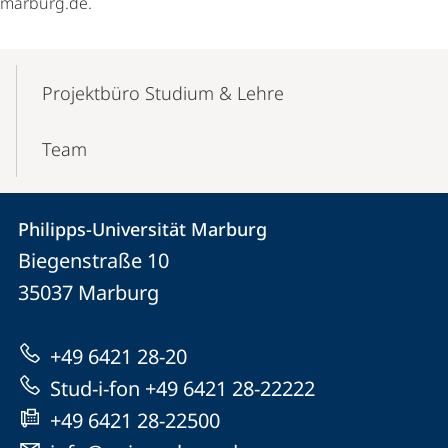
marburg.de.
Mobile-
Content-
Projektbüro Studium & Lehre
Navigation
Team
Kontakt
Kontaktinformationen
Philipps-Universität Marburg
Philipps-
und
Biegenstraße 10
Universität
Informationen
35037
Marburg
Marburg
zur
+49 6421 28-20
Website
Stud-i-fon +49 6421 28-22222
+49 6421 28-22500