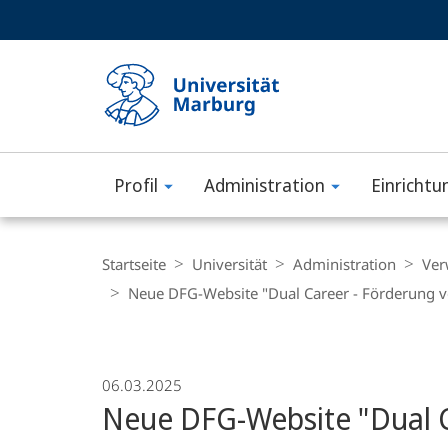
Service-
HIGH-CONTRAST VERSION
SUCHE UND SUCHERGEBNIS
Navigation
Haupt-
Navigation
Profil
Administration
Einrichtu
Philipps-
Universität
Breadcrumb-
Navigation
Startseite
Universität
Administration
Ver
Marburg
Neue DFG-Website "Dual Career - Förderung vo
06.03.2025
Neue DFG-Website "Dual Ca