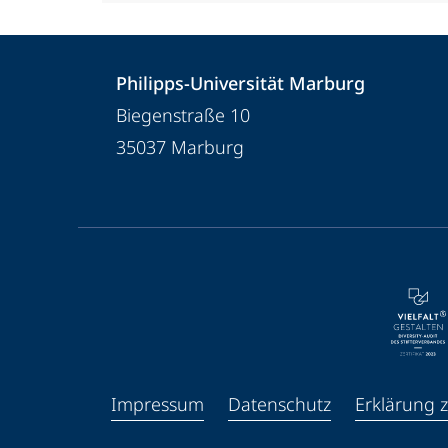
Kontakt
Kontaktinformationen
Philipps-Universität Marburg
und
Philipps-
Biegenstraße 10
Informationen
Universität
35037
Marburg
Marburg
zur
Website
Service-
Navigation
und
Social
Media
Impressum
Datenschutz
Erklärung z
Kontakte
Facebook
Youtube
Instagram