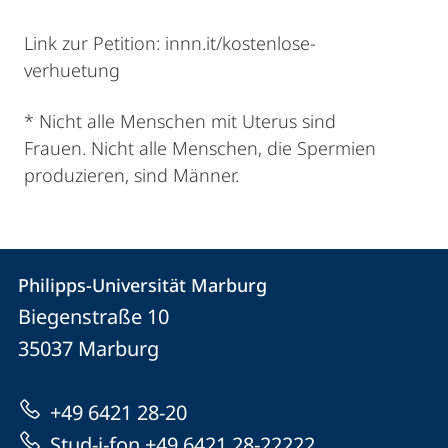
Link zur Petition: innn.it/kostenlose-
verhuetung
* Nicht alle Menschen mit Uterus sind
Frauen. Nicht alle Menschen, die Spermien
produzieren, sind Männer.
Kontakt
Kontaktinformationen
Philipps-Universität Marburg
Philipps-
und
Biegenstraße 10
Universität
Informationen
35037
Marburg
Marburg
zur
+49 6421 28-20
Website
Stud-i-fon +49 6421 28-22222