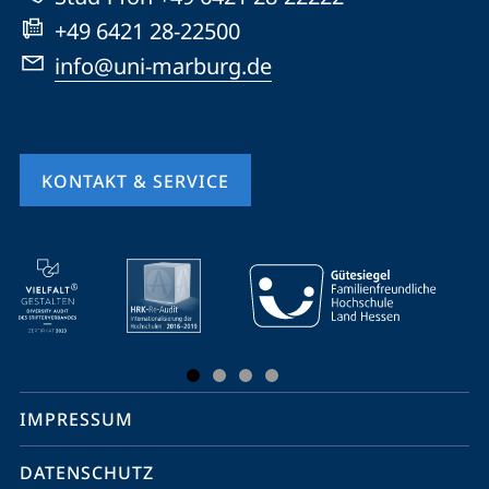
+49 6421 28-22500
info@uni-marburg.de
KONTAKT & SERVICE
Mobile-
Service-
Navigation
und
Social
IMPRESSUM
Media
Kontakte
DATENSCHUTZ